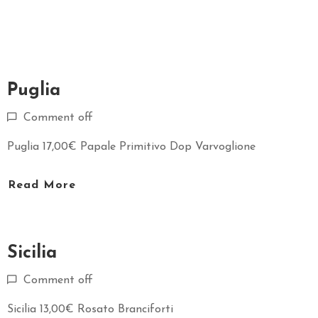
O
R
A
N
T
Puglia
E
Comment off
S
P
Puglia 17,00€ Papale Primitivo Dop Varvoglione
O
S
Read More
I
I
L
Sicilia
P
A
Comment off
R
Sicilia 13,00€ Rosato Branciforti
C