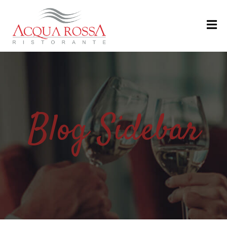
H
O
M
E
M
Blog Sidebar
E
N
U
’
R
I
S
T