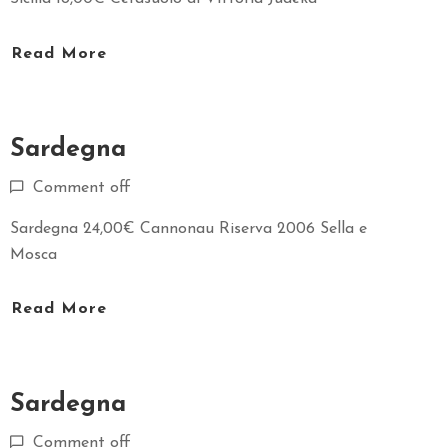
A
R
Read More
E
C
Sardegna
O
N
Comment off
T
Sardegna 24,00€ Cannonau Riserva 2006 Sella e
A
Mosca
T
T
I
Read More
Sardegna
Comment off