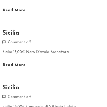
O
Read More
E
V
E
Sicilia
N
T
Comment off
I
Sicilia 13,00€ Nero D'Avola Branciforti
C
O
Read More
S
A
V
I
Sicilia
S
Comment off
I
T
Sicilia 18,00€ Cerasuolo di Vittoria Judeka