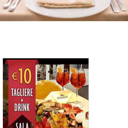
O
R
A
N
T
E
S
P
O
S
I
I
L
P
A
R
C