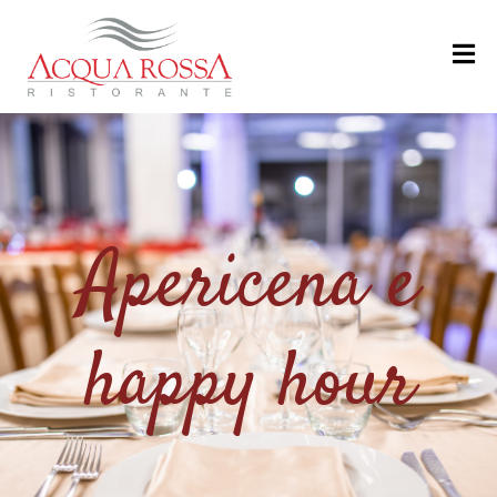
H
O
M
E
M
Apericena e
E
N
U
happy hour
’
R
I
S
T