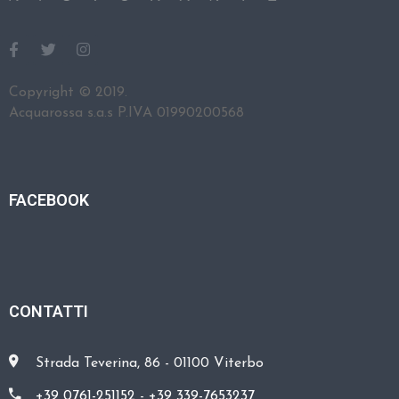
A
R
E
Copyright © 2019.
Acquarossa s.a.s P.IVA 01990200568
C
O
N
T
FACEBOOK
A
T
T
I
CONTATTI
Strada Teverina, 86 - 01100 Viterbo
+39 0761-251152
-
+39 339-7653237