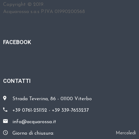
A
Copyright © 2019.
Acquarossa s.a.s P.IVA 01990200568
R
E
FACEBOOK
C
O
N
T
A
CONTATTI
T
T
I
Strada Teverina, 86 - 01100 Viterbo
+39 0761-251152
-
+39 339-7653237
info@acquarossa.it
Giorno di chiusura:
Mercoledì