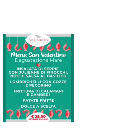
O
R
A
N
T
E
S
P
O
S
I
I
L
P
A
R
C