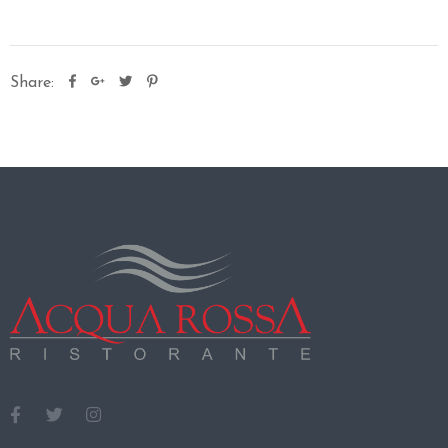
O
E
Share:
V
E
N
T
I
C
O
S
A
V
I
S
I
T