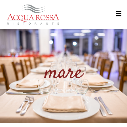
H
O
M
E
M
mare
E
N
U
’
R
I
S
T