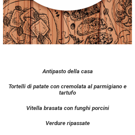
O
E
V
E
N
T
I
Antipasto della casa
C
O
Tortelli di patate con cremolata al parmigiano e
S
tartufo
A
V
Vitella brasata con funghi porcini
I
S
Verdure ripassate
I
T