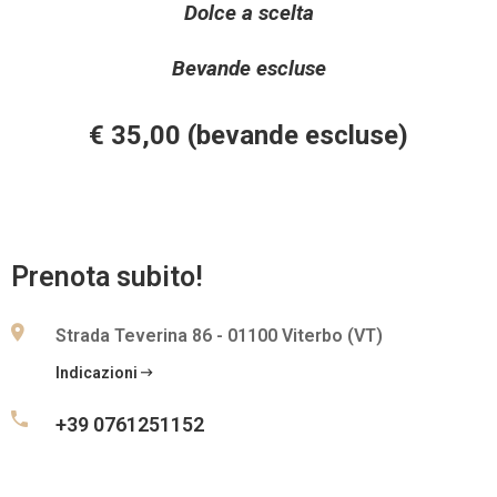
Dolce a scelta
A
R
Bevande escluse
E
€ 35,00 (bevande escluse)
C
O
N
T
A
Prenota subito!
T
T
Strada Teverina 86 - 01100 Viterbo (VT)
I
Indicazioni
+39 0761251152