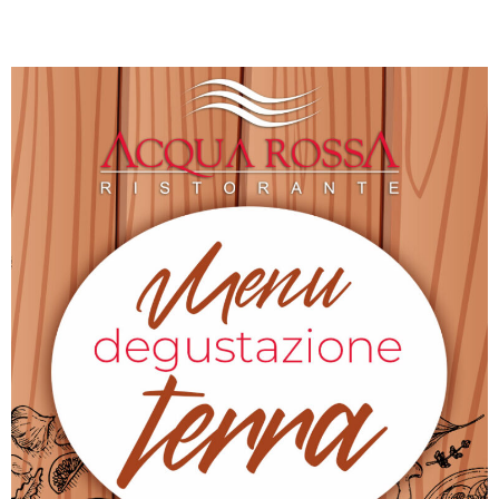
O
R
A
N
T
E
S
P
O
S
I
I
L
P
A
R
C