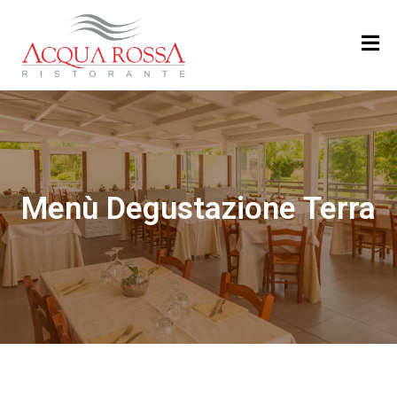
H
O
M
E
M
Menù Degustazione Terra
E
N
U
’
R
I
S
T