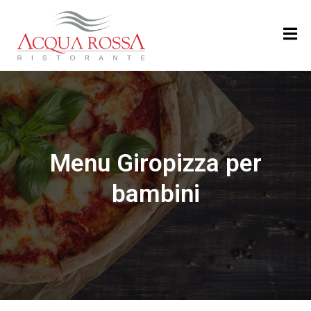
H
O
M
E
M
Menu Giropizza per
E
N
bambini
U
’
R
I
S
T