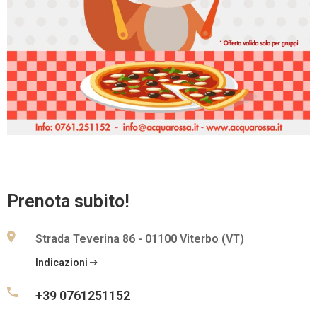
O
E
V
E
N
T
I
C
O
Prenota subito!
S
A
Strada Teverina 86 - 01100 Viterbo (VT)
V
I
Indicazioni
S
I
+39 0761251152
T