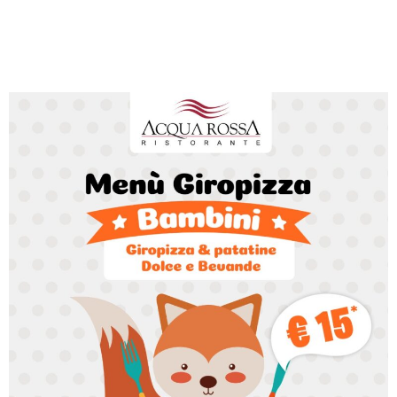
O
R
A
N
T
E
S
P
O
S
I
I
L
P
A
R
C