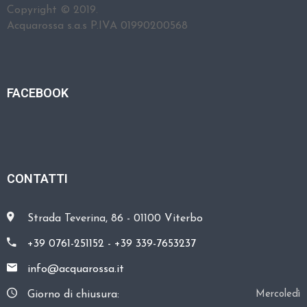
A
Copyright © 2019.
Acquarossa s.a.s P.IVA 01990200568
R
E
FACEBOOK
C
O
N
T
A
CONTATTI
T
T
I
Strada Teverina, 86 - 01100 Viterbo
+39 0761-251152
-
+39 339-7653237
info@acquarossa.it
Giorno di chiusura:
Mercoledì