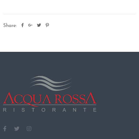
O
E
Share:
V
E
N
T
I
C
O
S
A
V
I
S
I
T