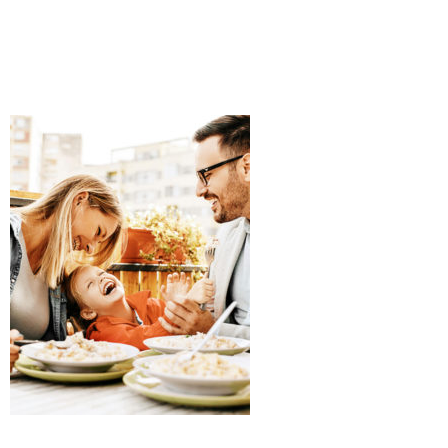
O
R
A
N
T
E
S
P
O
S
I
I
L
P
A
R
C