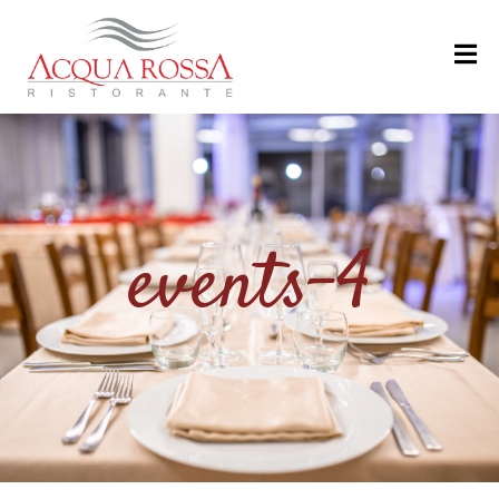
H
O
M
E
M
events-4
E
N
U
’
R
I
S
T