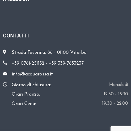
O
E
V
E
CONTATTI
N
T
Strada Teverina, 86 - 01100 Viterbo
I
+39 0761-251152
-
+39 339-7653237
C
info@acquarossa.it
O
S
Giorno di chiusura:
Mercoledì
A
Orari Pranzo:
12:30 - 15:30
V
Orari Cena:
19:30 - 22:00
I
S
I
T