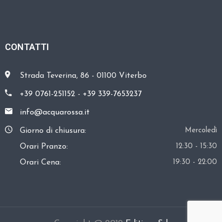
O
E
V
CONTATTI
E
N
Strada Teverina, 86 - 01100 Viterbo
T
+39 0761-251152
-
+39 339-7653237
I
info@acquarossa.it
C
O
Giorno di chiusura:
Mercoledì
S
Orari Pranzo:
12:30 - 15:30
A
Orari Cena:
19:30 - 22:00
V
I
S
I
T