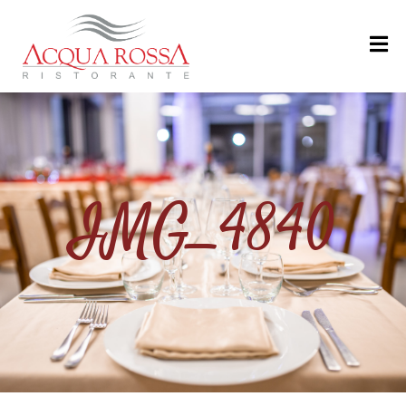
H
O
M
E
M
IMG_4840
E
N
U
’
R
I
S
T