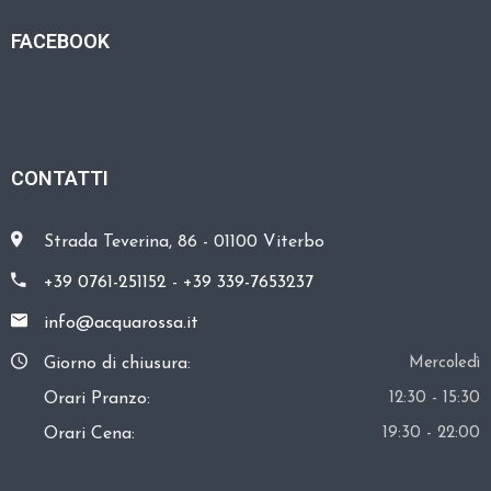
A
FACEBOOK
R
E
C
O
CONTATTI
N
T
Strada Teverina, 86 - 01100 Viterbo
A
+39 0761-251152
-
+39 339-7653237
T
T
info@acquarossa.it
I
Giorno di chiusura:
Mercoledì
Orari Pranzo:
12:30 - 15:30
Orari Cena:
19:30 - 22:00