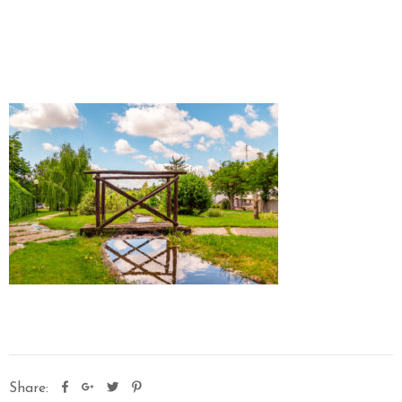
O
R
A
N
T
E
S
P
O
S
I
I
L
P
A
R
Share:
C