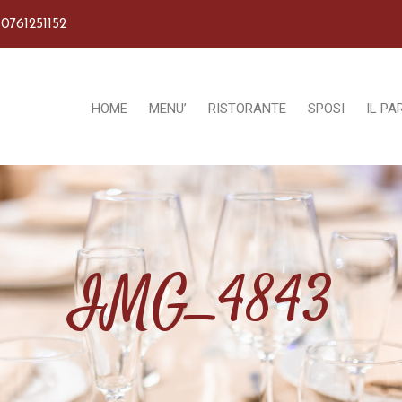
 0761251152
HOME
MENU’
RISTORANTE
SPOSI
IL PA
IMG_4843