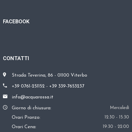
A
R
E
FACEBOOK
C
O
N
CONTATTI
T
A
Strada Teverina, 86 - 01100 Viterbo
T
T
+39 0761-251152
-
+39 339-7653237
I
info@acquarossa.it
Giorno di chiusura:
Mercoledì
Orari Pranzo:
12:30 - 15:30
Orari Cena:
19:30 - 22:00