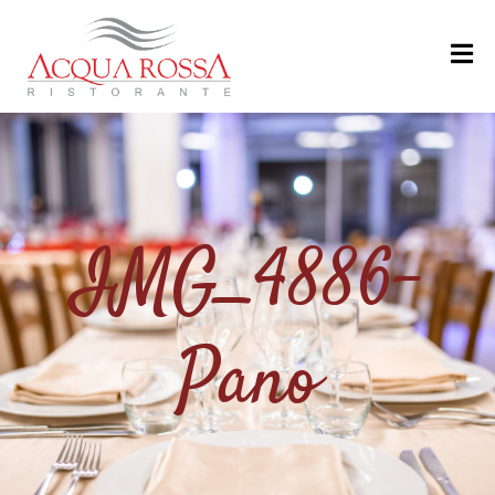
H
O
M
E
M
IMG_4886-
E
N
U
Pano
’
R
I
S
T