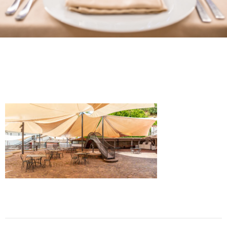
O
R
A
N
T
E
S
P
O
S
I
I
L
P
A
R
C