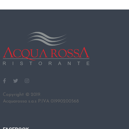
O
E
V
E
N
T
I
C
O
S
A
Copyright © 2019.
V
Acquarossa s.a.s P.IVA 01990200568
I
S
I
T