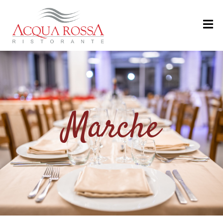
H
O
M
E
M
Marche
E
N
U
’
R
I
S
T