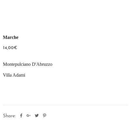
O
R
A
N
T
Marche
E
14,00€
S
P
Montepulciano D'Abruzzo
O
S
Villa Adami
I
I
L
P
A
Share:
R
C