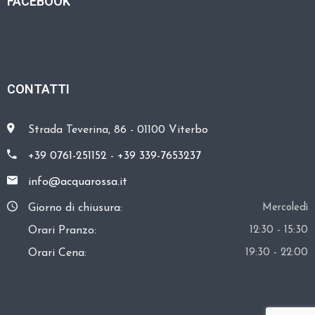
FACEBOOK
A
R
E
CONTATTI
C
O
N
Strada Teverina, 86 - 01100 Viterbo
T
+39 0761-251152
-
+39 339-7653237
A
T
info@acquarossa.it
T
Giorno di chiusura:
Mercoledì
I
Orari Pranzo:
12:30 - 15:30
Orari Cena:
19:30 - 22:00