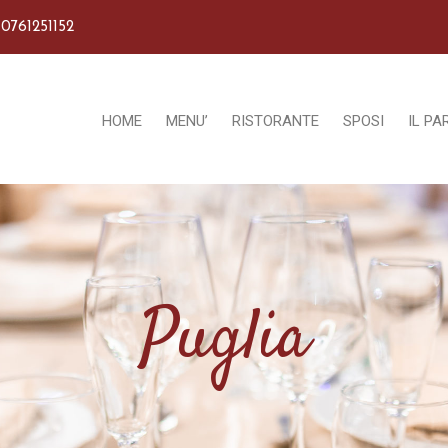
 0761251152
HOME
MENU’
RISTORANTE
SPOSI
IL PA
Puglia