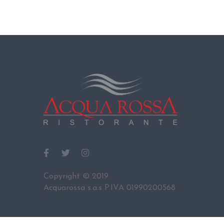
Copyright © 2019.
Acquarossa s.a.s P.IVA 01990200568